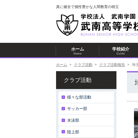
真に健全で個性豊かな人間教育の樹立
ホーム
学校紹介
Home
Guide
ホーム
>
クラブ活動
>
クラブ活動報告
>
埼
クラブ活動
様々な部活動
サッカー部
水泳部
陸上部