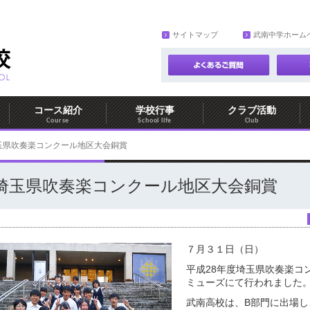
サイトマップ
武南中学ホーム
コース紹介
学校行事
クラブ活動
Course
School life
Club
玉県吹奏楽コンクール地区大会銅賞
埼玉県吹奏楽コンクール地区大会銅賞
７月３１日（日）
平成28年度埼玉県吹奏楽コ
ミューズにて行われました
武南高校は、B部門に出場し、