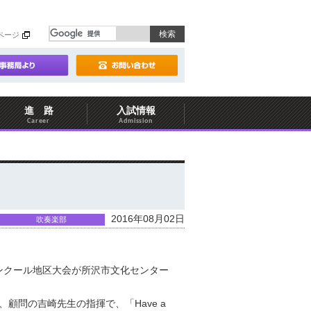
ページ
進 路
入試情報
Career
Admission
2016年08月02日
吹奏楽部
ンクール地区大会が所沢市文化センター
。
顧問の吉崎先生の指揮で、「Have a