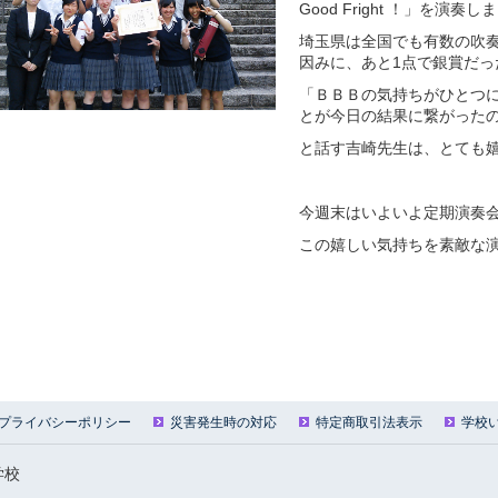
Good Fright ！」を演奏
埼玉県は全国でも有数の吹
因みに、あと1点で銀賞だっ
「ＢＢＢの気持ちがひとつ
とが今日の結果に繋がった
と話す吉崎先生は、とても
今週末はいよいよ定期演奏
この嬉しい気持ちを素敵な
プライバシーポリシー
災害発生時の対応
特定商取引法表示
学校
学校