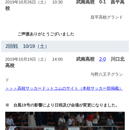
武南高校 0-1
昌平高
2019年10月26日（土） 10:30
校
武南中学ホームページ
昌平高校グランド
ご声援ありがとうございました
2回戦 10/19（土）
武南高校
2-0
川口北
2019年10月19日（土） 14:00
高校
与野八王子グラン
ド
＞＞＞高校サッカードットコムのサイト（本校サッカー部掲載）
※ 台風19号の影響により日程及び会場が変更になりました。