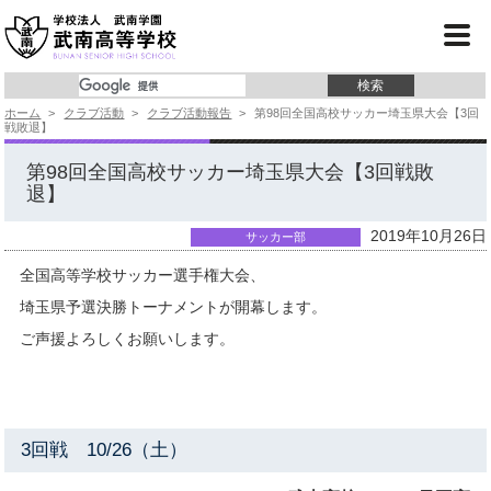
学校紹介
コース紹介
ホーム
>
クラブ活動
>
クラブ活動報告
>
第98回全国高校サッカー埼玉県大会【3回
学校行事
戦敗退】
クラブ活動
第98回全国高校サッカー埼玉県大会【3回戦敗
退】
進 路
2019年10月26日
サッカー部
入試情報
全国高等学校サッカー選手権大会、
埼玉県予選決勝トーナメントが開幕します。
よくあるご質問
ご声援よろしくお願いします。
事務局より
3回戦 10/26（土）
サイトマップ