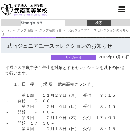
学校紹介
コース紹介
ホーム
>
クラブ活動
>
クラブ活動報告
>
武南ジュニアユースセレクションのお知ら
学校行事
せ
クラブ活動
武南ジュニアユースセレクションのお知らせ
2015年10月15日
進 路
サッカー部
平成２８年度中学１年生を対象とするセレクションを以下の日程
入試情報
で行います。
よくあるご質問
１、日 程 （ 場 所 武南高校グランド ）
第１回 １１月２３日（月） 受付 ８：１５
事務局より
～ 開始 ９：００～
第２回 １２月 ６日（日） 受付 ８：１５
～ 開始 ９：００～
第３回 １２月１０日（木） 受付 １７：００
～ 開始 １７：３０～
第４回 １２月１３日（日） 受付 ８：１５
サイトマップ